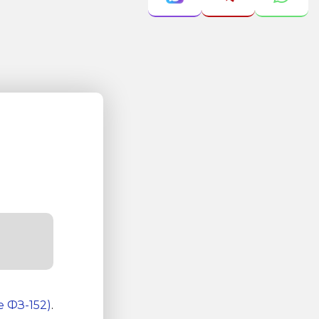
 ФЗ-152)
.