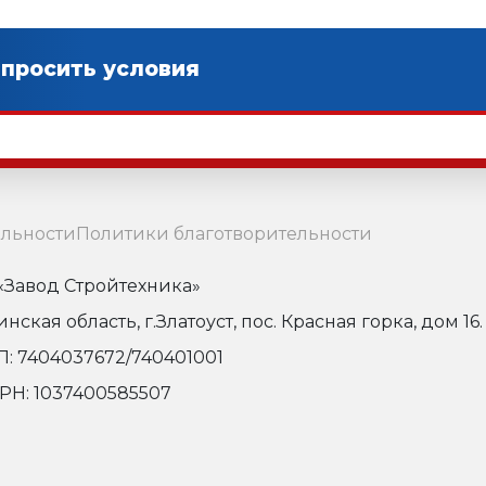
льности
Политики благотворительности
Завод Стройтехника»
кая область, г.Златоуст, пос. Красная горка, дом 16.
: 7404037672/740401001
РН: 1037400585507