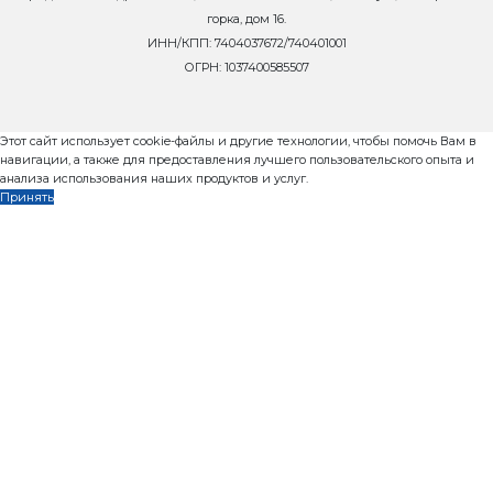
8 800 302-37-01
zavod@rifey-official.ru
Запросить коммерческое пр
Телефон
*