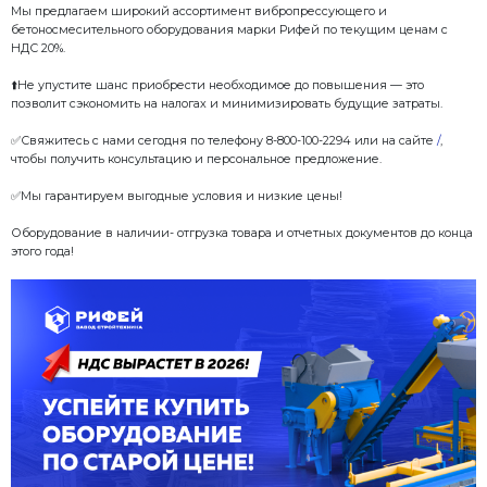
Это увеличит налог с текущих 20% до 22%, что напр
стоимость товаров и услуг, включая промышленное
Для бизнеса это означает рост расходов на произво
✅У вас есть время подготовиться!
Если вы планируете обновить техническую базу св
сейчас идеальный момент для покупки.
Мы предлагаем широкий ассортимент вибропресс
бетоносмесительного оборудования марки Рифей п
НДС 20%.
⬆️Не упустите шанс приобрести необходимое до п
позволит сэкономить на налогах и минимизировать
✅Свяжитесь с нами сегодня по телефону 8-800-100-
чтобы получить консультацию и персональное пред